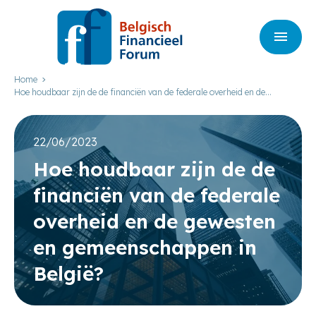
Home
Hoe houdbaar zijn de de financiën van de federale overheid en de
gewesten en gemeenschappen in België?
22/06/2023
Hoe houd­baar zijn de de
finan­ci­ën van de fede­ra­le
over­heid en de gewes­ten
en gemeen­schap­pen in
Bel­gië?