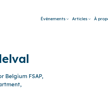
Événements
Articles
À prop
elval
for Belgium FSAP,
artment,